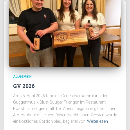
ALLGEMEIN
GV 2026
Am 25. April 2026 fand die Generalversammlung der
Guggenmusik Bluet-Suuger Triengen im Restaurant
Rössli in Triengen statt. Der Abend begann in gemütlicher
Atmosphäre mit einem feinen Nachtessen. Serviert wurde
ein köstliches Cordon bleu, begleitet von
Weiterlesen