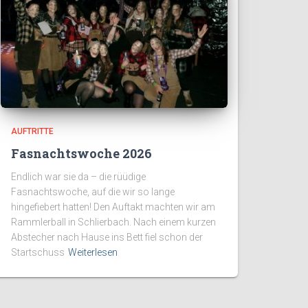
AUFTRITTE
Fasnachtswoche 2026
Endlich war sie da – die rüüdige
Fasnachtswoche, auf die wir so lange
hingefiebert hatten! Den Auftakt machten wir am
Rammlerball in Schlierbach. Nach einem kurzen
Abstecher nach Hause ins Bett fiel schon der
Startschuss
Weiterlesen