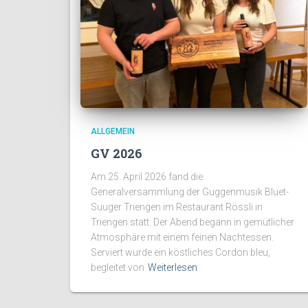
ALLGEMEIN
GV 2026
Am 25. April 2026 fand die
Generalversammlung der Guggenmusik Bluet-
Suuger Triengen im Restaurant Rössli in
Triengen statt. Der Abend begann in gemütlicher
Atmosphäre mit einem feinen Nachtessen.
Serviert wurde ein köstliches Cordon bleu,
begleitet von
Weiterlesen