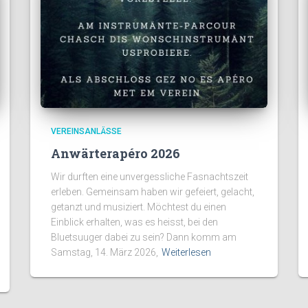
VEREINSANLÄSSE
Anwärterapéro 2026
Wir durften eine unvergessliche Fasnachtszeit
erleben. Gemeinsam haben wir gefeiert, gelacht,
getanzt und musiziert. Möchtest du einen
Einblick erhalten, was es heisst, bei den
Bluetsuuger dabei zu sein? Dann komm am
Samstag, 14. März 2026,
Weiterlesen