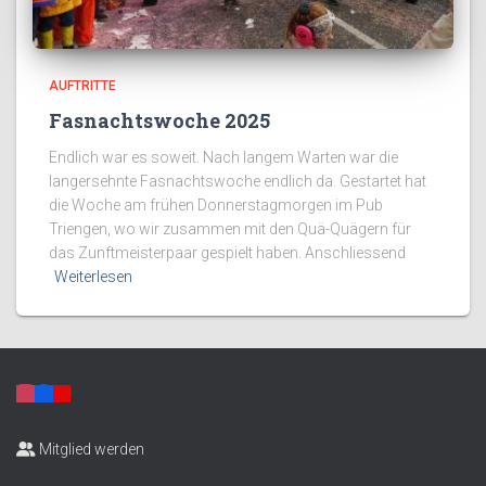
AUFTRITTE
Fasnachtswoche 2025
Endlich war es soweit. Nach langem Warten war die
langersehnte Fasnachtswoche endlich da. Gestartet hat
die Woche am frühen Donnerstagmorgen im Pub
Triengen, wo wir zusammen mit den Quä-Quägern für
das Zunftmeisterpaar gespielt haben. Anschliessend
Weiterlesen
Mitglied werden