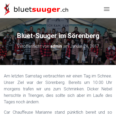
NAVIG
Bluet-Suuger im Sörenberg
Veröffentlicht von
admin
am
Januar 24, 2017
Am letzten Samstag verbrachten wir einen Tag im Schnee.
Unser Ziel war der Sörenberg. Bereits um 10.00 Uhr
morgens trafen wir uns zum Schminken. Dicker Nebel
herrschte in Triengen, dies sollte sich aber im Laufe des
Tages noch ändern.
Car Chauffeuse Marianne stand pünktlich bereit und so