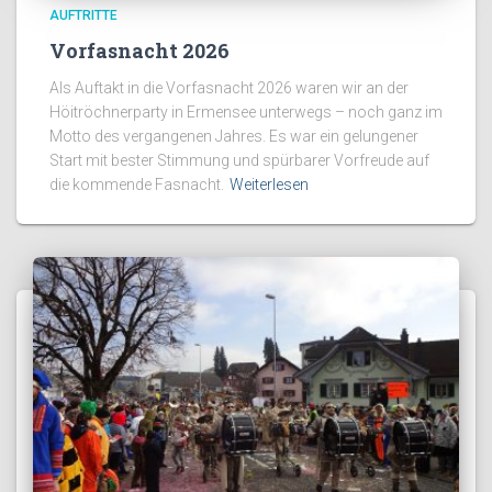
AUFTRITTE
Vorfasnacht 2026
Als Auftakt in die Vorfasnacht 2026 waren wir an der
Höitröchnerparty in Ermensee unterwegs – noch ganz im
Motto des vergangenen Jahres. Es war ein gelungener
Start mit bester Stimmung und spürbarer Vorfreude auf
die kommende Fasnacht.
Weiterlesen