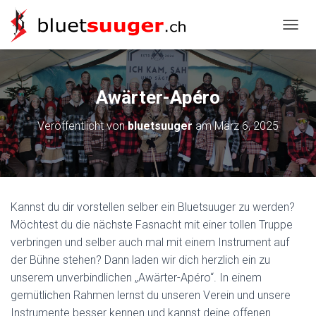
NAVIG
Awärter-Apéro
Veröffentlicht von
bluetsuuger
am
März 6, 2025
Kannst du dir vorstellen selber ein Bluetsuuger zu werden?
Möchtest du die nächste Fasnacht mit einer tollen Truppe
verbringen und selber auch mal mit einem Instrument auf
der Bühne stehen? Dann laden wir dich herzlich ein zu
unserem unverbindlichen „Awärter-Apéro“. In einem
gemütlichen Rahmen lernst du unseren Verein und unsere
Instrumente besser kennen und kannst deine offenen