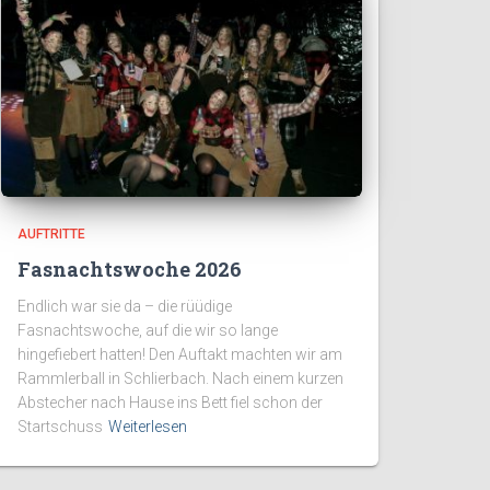
AUFTRITTE
Fasnachtswoche 2026
Endlich war sie da – die rüüdige
Fasnachtswoche, auf die wir so lange
hingefiebert hatten! Den Auftakt machten wir am
Rammlerball in Schlierbach. Nach einem kurzen
Abstecher nach Hause ins Bett fiel schon der
Startschuss
Weiterlesen