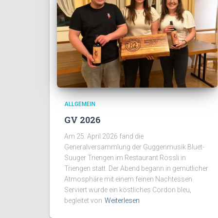
ALLGEMEIN
GV 2026
Am 25. April 2026 fand die
Generalversammlung der Guggenmusik Bluet-
Suuger Triengen im Restaurant Rössli in
Triengen statt. Der Abend begann in gemütlicher
Atmosphäre mit einem feinen Nachtessen.
Serviert wurde ein köstliches Cordon bleu,
begleitet von
Weiterlesen