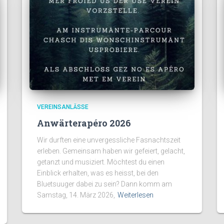
VEREINSANLÄSSE
Anwärterapéro 2026
Wir durften eine unvergessliche Fasnachtszeit
erleben. Gemeinsam haben wir gefeiert, gelacht,
getanzt und musiziert. Möchtest du einen
Einblick erhalten, was es heisst, bei den
Bluetsuuger dabei zu sein? Dann komm am
Samstag, 14. März 2026,
Weiterlesen