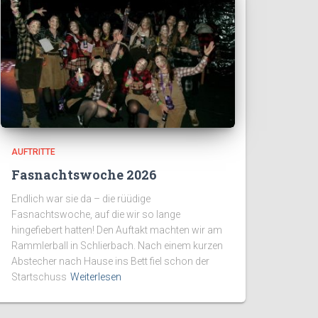
AUFTRITTE
Fasnachtswoche 2026
Endlich war sie da – die rüüdige
Fasnachtswoche, auf die wir so lange
hingefiebert hatten! Den Auftakt machten wir am
Rammlerball in Schlierbach. Nach einem kurzen
Abstecher nach Hause ins Bett fiel schon der
Startschuss
Weiterlesen