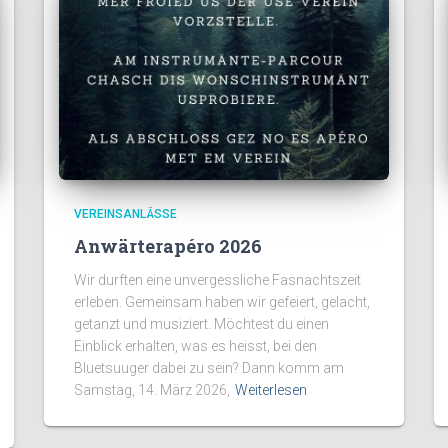
VEREINSANLÄSSE
Anwärterapéro 2026
Wir durften eine unvergessliche Fasnachtszeit
erleben. Gemeinsam haben wir gefeiert, gelacht,
getanzt und musiziert. Möchtest du einen
Einblick erhalten, was es heisst, bei den
Bluetsuuger dabei zu sein? Dann komm am
Samstag, 14. März 2026,
Weiterlesen