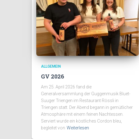
ALLGEMEIN
GV 2026
Am 25. April 2026 fand die
Generalversammlung der Guggenmusik Bluet-
Suuger Triengen im Restaurant Rössli in
Triengen statt. Der Abend begann in gemütlicher
Atmosphäre mit einem feinen Nachtessen.
Serviert wurde ein köstliches Cordon bleu,
begleitet von
Weiterlesen