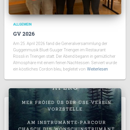
ALLGEMEIN
GV 2026
Am 25. April 2026 fand die Generalversammlung der
Guggenmusik Bluet-Suuger Triengen im Restaurant
Rössli in Triengen statt. Der Abend begann in gemütlicher
Atmosphäre mit einem feinen Nachtessen. Serviert wurde
ein köstliches Cordon bleu, begleitet von
Weiterlesen