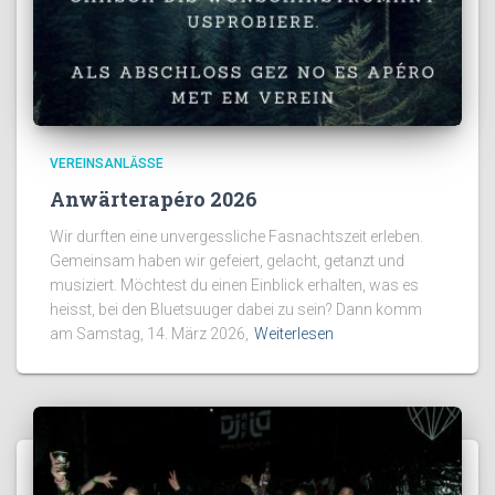
VEREINSANLÄSSE
Anwärterapéro 2026
Wir durften eine unvergessliche Fasnachtszeit erleben.
Gemeinsam haben wir gefeiert, gelacht, getanzt und
musiziert. Möchtest du einen Einblick erhalten, was es
heisst, bei den Bluetsuuger dabei zu sein? Dann komm
am Samstag, 14. März 2026,
Weiterlesen